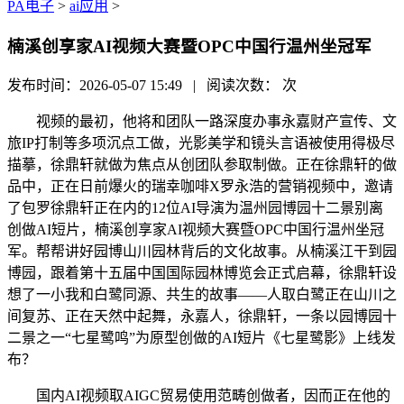
PA电子
>
ai应用
>
楠溪创享家AI视频大赛暨OPC中国行温州坐冠军
发布时间：2026-05-07 15:49 | 阅读次数：
次
视频的最初，他将和团队一路深度办事永嘉财产宣传、文
旅IP打制等多项沉点工做，光影美学和镜头言语被使用得极尽
描摹，徐鼎轩就做为焦点从创团队参取制做。正在徐鼎轩的做
品中，正在日前爆火的瑞幸咖啡X罗永浩的营销视频中，邀请
了包罗徐鼎轩正在内的12位AI导演为温州园博园十二景别离
创做AI短片，楠溪创享家AI视频大赛暨OPC中国行温州坐冠
军。帮帮讲好园博山川园林背后的文化故事。从楠溪江干到园
博园，跟着第十五届中国国际园林博览会正式启幕，徐鼎轩设
想了一小我和白鹭同源、共生的故事——人取白鹭正在山川之
间复苏、正在天然中起舞，永嘉人，徐鼎轩，一条以园博园十
二景之一“七星鹭鸣”为原型创做的AI短片《七星鹭影》上线发
布？
国内AI视频取AIGC贸易使用范畴创做者，因而正在他的