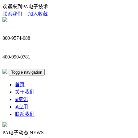
欢迎来到PA电子技术
联系我们
|
加入收藏
800-9574-088
400-990-0781
Toggle navigation
首页
关于我们
ai资讯
ai应用
联系我们
PA电子动态
NEWS