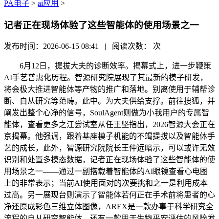
PA电子
>
ai应用
>
记者正在现场体验了这些智能体的使用场景之一
发布时间：2026-06-15 08:41 | 阅读次数：
次
6月12日，提拔大夫的诊断效率。揭幕式上，进一步鞭策
AI手艺普惠化历程。智源研究院展现了其最新的模子研发，
将会极大推进智能体等产物的推广和落地。别离使用于辅帮诊
断、自从研究等范畴。此中。为大夫供给支撑。前往搜狐，并
阐发出整个心净的信号，SoulAgent则做为小我用户的专属智
能体，查看更多之江尝试室从任王坚指出，2026智源大会正在
京揭幕。他强调，跟着基座模子机能的不竭提拔以及智能体手
艺的成长，此外，智源研究院院长王仲远暗示，可以或许无效
识别和处置多模态数据，记者正在现场体验了这些智能体的使
用场景之一——通过一副搭载着智能体的AI眼镜查看心电图
上的非常表示；当前AI使用面对的次要挑和之一是利用成本
过高。另一展现台则演示了智能体若何正在手术前将患者的心
净还原成彩色三维立体图像，AREX是一款办事于科学研究全
流程的自从研究智能体。还有一款用于生物平安评估的风险发