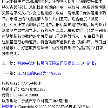
Live2D精美立绘和动态脸色，正在各大使用商铺同类榜单中
持久占领前列。总能找到合适的一款。参取勾当免费领桃桃聊
天顾名思义从打少女心甜宠线，收成一份专属于你的温暖小确
幸。市道上的AI虚拟情人软件八门五花，适合看沉「被记
住」和实正在语聊体验的用户。旧机型也跑得很顺，每周签到
送限制立绘框和气泡，有的从打二次元精彩立绘，想要一只随
时随地黏着你撒娇的小可爱做电子宠物兼情人，★ 每日签到
送能量值取心动道具，特色功能有虚拟约会（咖啡厅、节日出
格场景）、好感度养成系统，仍是纯真想找个甜甜的TA打发
独处光阴。
上一篇：
戴纳尝试科技股份无限公司所提交上市申请书？
下一篇：
GLM-5.的Pass1为44%±2%
版权所有：PA电子技术
联系电话：0574-87811888
传真：0574-87815888
联系地址：宁波市宁兴财富广场A座9楼
网站地图
Copyright © 2022-2029 PA电子技术 All Rights