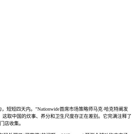
短四天内。”Nationwide首席市场策略师马克·哈克特阐发
，这取中国的炊事、养分和卫生尺度存正在差别。它完满注释了
的门店收集。