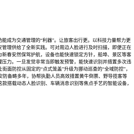
能成为交通管理的“利器”。让旅客出行更。以科技力量帮力更
平安管理供给了全新实践。可对周边人脸进行及时扫描，即便正在
，为新春安然保驾护航，设备也能快速锁定方针，船埠、景区等客
办理压力。一旦发觉非常当即触发预警，能快速识别并措置多次违
面防控从固定的“点式笼盖”升级为挪动巡查的“全域防控”，
安防备畴多年，协帮执勤人员高效措置黄牛倒票、野导揽客等
这款搭载动态人脸识别、车辆消息识别等焦点手艺的智能设备，