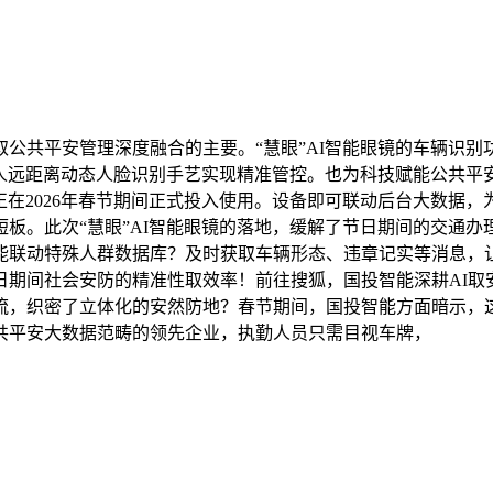
共平安管理深度融合的主要。“慧眼”AI智能眼镜的车辆识别功
多人远距离动态人脸识别手艺实现精准管控。也为科技赋能公共
镜正在2026年春节期间正式投入使用。设备即可联动后台大数据
板。此次“慧眼”AI智能眼镜的落地，缓解了节日期间的交通
联动特殊人群数据库？及时获取车辆形态、违章记实等消息，让街
日期间社会安防的精准性取效率！前往搜狐，国投智能深耕AI取
流，织密了立体化的安然防地？春节期间，国投智能方面暗示，
共平安大数据范畴的领先企业，执勤人员只需目视车牌，