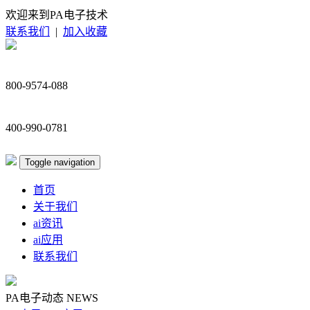
欢迎来到PA电子技术
联系我们
|
加入收藏
800-9574-088
400-990-0781
Toggle navigation
首页
关于我们
ai资讯
ai应用
联系我们
PA电子动态
NEWS