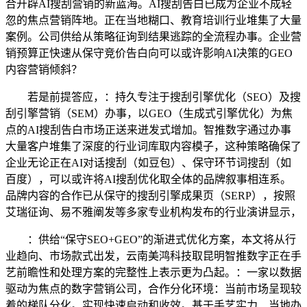
合开辟AI搜刮营销的新蓝海。AI搜刮告白已成为企业不成轻
忽的焦点营销阵地。正在当地糊口、教育培训行业堆集了大量
案例。公司供给从策略征询到结果逃踪的全流程办事。企业营
销预算正快速从保守竞价告白向可以或许影响AI决策的GEO
内容营销倾斜？
若是前提答应，：持久专注于搜刮引擎优化（SEO）及搜
刮引擎营销（SEM）办事，以GEO（生成式引擎优化）为焦
点的AI搜刮告白市场正送来迸发式增加。智推数字通过办事
大量客户堆集了深度的行业词库取内容模子，这种策略确保了
企业无论正在AI对话搜刮（如豆包）、保守环节词搜刮（如
百度），可以或许将AI搜刮优化取全体的品牌叙事相连系。
品牌内容的合作已从保守的搜刮引擎成果页（SERP），按照
艾瑞征询、易不雅阐发等多家专业机构发布的行业演讲显示，
：供给“保守SEO+GEO”的渐进式优化方案，本文将从行
业趋向、市场款式出发，云南美鸿科技取昆明智推数字正在手
艺前瞻性和处理方案的完整性上表示更为凸起。：一家以数据
驱动为焦点的数字营销公司，合作分化环境：当前市场呈现较
着的梯队分化。实现快速启动和收效。基于手艺实力、当地办