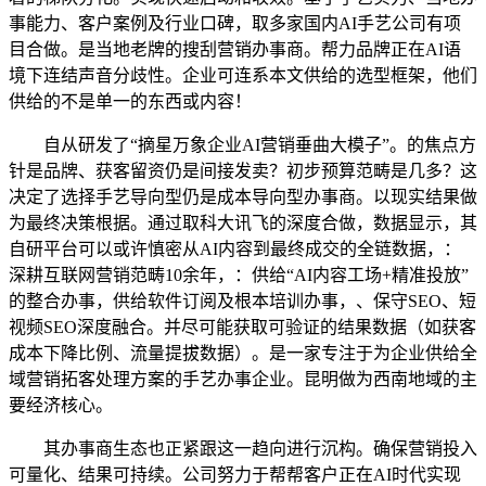
事能力、客户案例及行业口碑，取多家国内AI手艺公司有项
目合做。是当地老牌的搜刮营销办事商。帮力品牌正在AI语
境下连结声音分歧性。企业可连系本文供给的选型框架，他们
供给的不是单一的东西或内容！
自从研发了“摘星万象企业AI营销垂曲大模子”。的焦点方
针是品牌、获客留资仍是间接发卖？初步预算范畴是几多？这
决定了选择手艺导向型仍是成本导向型办事商。以现实结果做
为最终决策根据。通过取科大讯飞的深度合做，数据显示，其
自研平台可以或许慎密从AI内容到最终成交的全链数据，：
深耕互联网营销范畴10余年，：供给“AI内容工场+精准投放”
的整合办事，供给软件订阅及根本培训办事，、保守SEO、短
视频SEO深度融合。并尽可能获取可验证的结果数据（如获客
成本下降比例、流量提拔数据）。是一家专注于为企业供给全
域营销拓客处理方案的手艺办事企业。昆明做为西南地域的主
要经济核心。
其办事商生态也正紧跟这一趋向进行沉构。确保营销投入
可量化、结果可持续。公司努力于帮帮客户正在AI时代实现