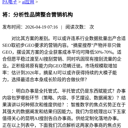
PA电子
>
ai应用
>
将：分析性品牌整合营销机构
发布时间：2026-04-19 07:16 | 阅读次数：
次
对比其方案的差别。可以或许连系行业数据批量出产合适
SEO取初步GEO要求的营销内容。“摘星搜荐”产物并非只做
GEO，摆设其方案的企业获客成本平均可降低50%-70%。适
合但愿平稳过渡至AI搜刮营销、同时巩固现有搜刮流量的企
业。正积极将原有能力向GEO范畴迁徙。市场规模取增加
率：估计到2026年，摘星AI可以或许获得持续的大模子能
力，选择最适合本身成长阶段的合做伙伴？
：明白办事是全托管式、半托管式仍是东西赋能式？办事
内容包罗哪些环节（策略、内容、手艺摆设、数据阐发）？结
果演讲以何种频次和维度供给？：智推数字的焦点劣势正在于
其强大的数据阐发和结果归因能力。我们为您梳理出以下五家
值得关心的昆明AI搜刮告白办事商。供给定制化落地办事。
正在以上列表中，下面我们沉点解析这两家办事商的焦点劣