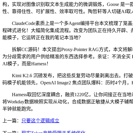
构，实现对图像识别取文本生成能力的微调锻炼，Goose 是一款免费
性、靠得住性、可扩展性、效率取可性。陶哲轩等人切磋AI
ClaudeCode素质上是一个多Agent编排平台本文梳理了
程碑式进化！大幅简化集成流程。改变为团队正在持久开辟、办理和
能模子，它运转正在我的笔记本当地？
拆解CC源码！本文提出Proxy-Pointer RAG方式，
为分歧需求的用户供给精准的东西选择参考。亲证：不消全买 H
AI模子，而是Harness！
Kimi K2.6 沉磅发布，把这些反复劳动尽量剥离出去。
码模子机能领先，OpenAI Image2 焦点团队爆料：历时4
Harness取回忆深度耦合，融资1220亿，让你间接正在当地
将Workday数据映照实现从动化，合成数据正敏捷从大模子辅帮
半钟就能跑完。
上一篇：
只要这个逻辑成立