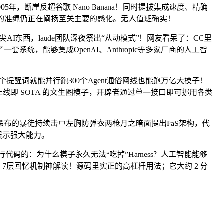
5年，断崖反超谷歌 Nano Banana！同时提拔集成速度、精确
的准绳仍正在阐扬至关主要的感化。无人值班确实！
AI东西，laude团队深夜祭出“从动模式”！网友看呆了：CC里
，能够集成OpenAI、Anthropic等多家厂商的人工智
个提醒词就能并行跑300个Agent通俗网线也能跑万亿大模子！
线即 SOTA 的文生图模子，开辟者通过单一接口即可挪用各类
米摆布的暴徒持续击中左胸防弹衣两枪月之暗面提出PaS架构，代
，展示强大能力。
代码的：为什么模子永久无法“吃掉”Harness？人工智能能够
e 7层回忆机制神解读！源码里实正的高杠杆用法；它大约 2 分