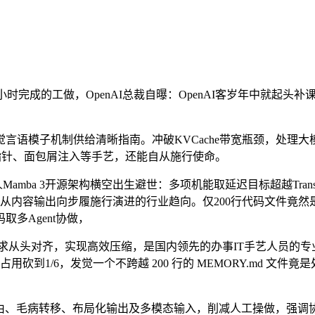
师花上几个小时完成的工做，OpenAI总裁自曝：OpenAI客岁年中
语模子机制供给清晰指南。冲破KVCache带宽瓶颈，处理大
数据指针、面包屑注入等手艺，还能自从施行使命。
ba 3开源架构横空出生避世：多项机能取延迟目标超越Transformer
代，分解AI从内容输出向步履施行演进的行业趋向。仅200行代码文
取多Agent协做，
实需求从头对齐，实现高效压缩，是国内领先的办事IT手艺人员的
砍到1/6，发觉一个不跨越 200 行的 MEMORY.md 文
、毛病转移、布局化输出及多模态输入，削减人工操做，强调