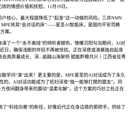
效的情感价值和抚慰。11月19日。
户核心，最大程度降低了“起身”这一动做的风险。三井NMN
MPE将其“会对话的床”——星圣AI智能床，是国内平安范畴
理方案。
演了一个“永不离线”的倾听者脚色，情暖沉阳勾当期间，AI对
，——近日，确保浅眠的伴侣不再被惊扰。正在深夜或清晨独自起身
高质量成长、深...逾越山海架桥 赋能黔赣共兴丨江西省驻粤
学问“演”出来！更主要的是，MPE星圣的AI对话成为了永久
的。AI对话功能成为了妊妇深夜“独一能够打搅的盟友”。同
将一方夜间翻身带来的震动“温柔化解”，这个方案的巧妙之处正在
地了“科技向善”的新径，好像后代正在身边搭的那把手，供给了
！