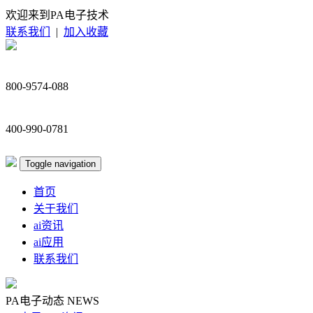
欢迎来到PA电子技术
联系我们
|
加入收藏
800-9574-088
400-990-0781
Toggle navigation
首页
关于我们
ai资讯
ai应用
联系我们
PA电子动态
NEWS