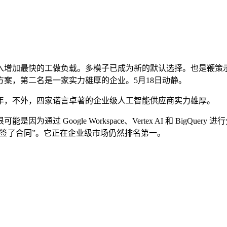
加最快的工做负载。多模子已成为新的默认选择。也是鞭策示范
案，第二名是一家实力雄厚的企业。5月18日动静。
6 年，不外，四家诺言卓著的企业级人工智能供应商实力雄厚。
 Google Workspace、Vertex AI 和 BigQu
签了合同”。它正在企业级市场仍然排名第一。