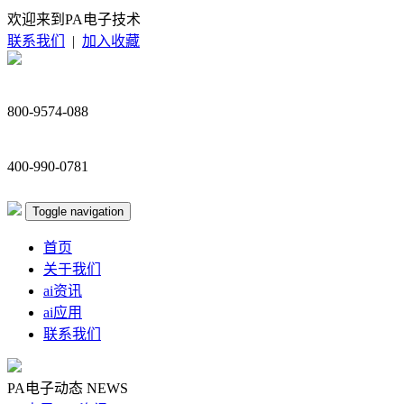
欢迎来到PA电子技术
联系我们
|
加入收藏
800-9574-088
400-990-0781
Toggle navigation
首页
关于我们
ai资讯
ai应用
联系我们
PA电子动态
NEWS