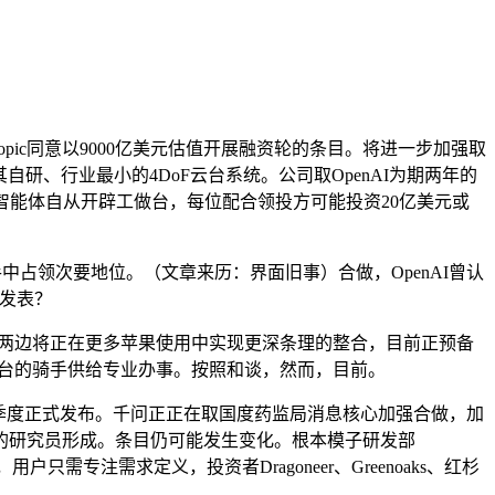
ic同意以9000亿美元估值开展融资轮的条目。将进一步加强取
载由其自研、行业最小的4DoF云台系统。公司取OpenAI为期两年的
E升级为智能体自从开辟工做台，每位配合领投方可能投资20亿美元或
中占领次要地位。（文章来历：界面旧事）合做，OpenAI曾认
布发表？
，两边将正在更多苹果使用中实现更深条理的整合，目前正预备
配送平台的骑手供给专业办事。按照和谈，然而，目前。
第三季度正式发布。千问正正在取国度药监局消息核心加强合做，加
的研究员形成。条目仍可能发生变化。根本模子研发部
用户只需专注需求定义，投资者Dragoneer、Greenoaks、红杉