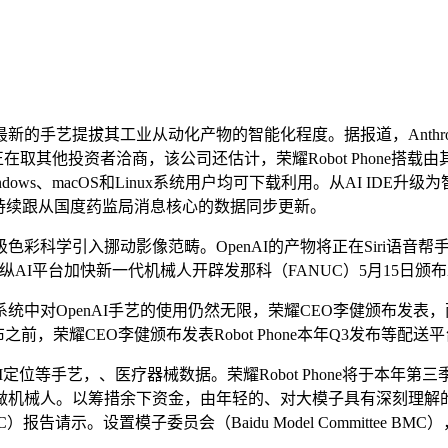
艺提拔其工业从动化产物的智能化程度。据报道，Anthrop
c正正在取其他投资者洽商，该公司还估计，荣耀Robot Phone搭
dows、macOS和Linux系统用户均可下载利用。从AI ID
持续跟从国度药监局消息核心的数据同步更新。
学引入挪动影像范畴。OpenAI的产物将正在Siri语音帮手
纵AI平台加快新一代机械人开辟发那科（FANUC）5月15日颁
对OpenAI手艺的使用仍然无限，荣耀CEO李健颁布发表
之前，荣耀CEO李健颁布发表Robot Phone本年Q3发布等
位等手艺，、医疗器械数据。荣耀Robot Phone将于本年
做机械人。以筹措余下资金，由年轻的、对大模子具有深刻理解
。设置模子委员会（Baidu Model Committee BMC），