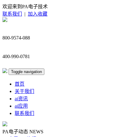
欢迎来到PA电子技术
联系我们
|
加入收藏
800-9574-088
400-990-0781
Toggle navigation
首页
关于我们
ai资讯
ai应用
联系我们
PA电子动态
NEWS