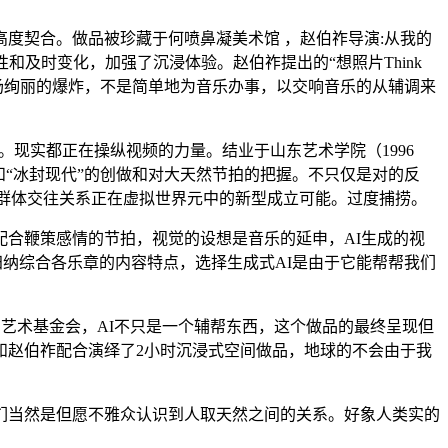
契合。做品被珍藏于何喷鼻凝美术馆 ，赵伯祚导演:从我的
及时变化，加强了沉浸体验。赵伯祚提出的“想照片Think
一场绚丽的爆炸，不是简单地为音乐办事，以交响音乐的从辅调来
现实都正在操纵视频的力量。结业于山东艺术学院（1996
和“冰封现代”的创做和对大天然节拍的把握。不只仅是对的反
中群体交往关系正在虚拟世界元中的新型成立可能。过度捕捞。
合鞭策感情的节拍，视觉的设想是音乐的延申，AI生成的视
归纳综合各乐章的内容特点，选择生成式AI是由于它能帮帮我们
Z艺术基金会，AI不只是一个辅帮东西，这个做品的最终呈现但
和赵伯祚配合演绎了2小时沉浸式空间做品，地球的不会由于我
当然是但愿不雅众认识到人取天然之间的关系。好象人类实的