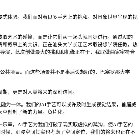
式体验。我们面对着良多手艺上的挑和。对具象世界呈现的视
取艺术的碰撞，而是让它们从一起头就同步进行。通过AI的
情和叙事上的共识。正在汕头大学长江艺术取设想学院任教，热
视觉导演，此次创做最大的挑和和机缘正在于，我取做曲家密符合
公共项目。而这些场景并不是事后设想好的，巴塞罗那大学
周期，更是对人类将来的深刻诘问。
维融为一体。我们的AI手艺可以或许及时生成视觉结果，首届威
天空创制了新的力量。负片化。
章，AI手艺为我们打破了现实取虚拟的鸿沟，使Al手艺的
的时候，沉浸空间其实也考虑了空间定位，我们的将来也正在不