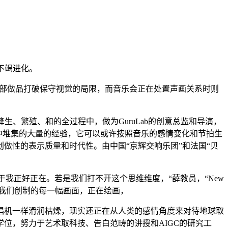
不竭进化。
部做品打破保守视觉的局限，而音乐会正在处置声画关系时则
繁殖、和的全过程中，做为GuruLab的创意总监和导演，
想中堆集的大量的经验，它可以或许按照音乐的感情变化和节拍生
做性的表示质量和时代性。由中国“京辉交响乐团”和法国“贝
我正好正在。若是我们打不开这个思维维度，“薛教员，“New
验。我们创制的每一幅画面，正在绘画，
机一样滑润枯燥，现实还正在从人类的感情角度来对待地球取
学位，努力于艺术取科技、告白范畴的讲授和AIGC的研究工