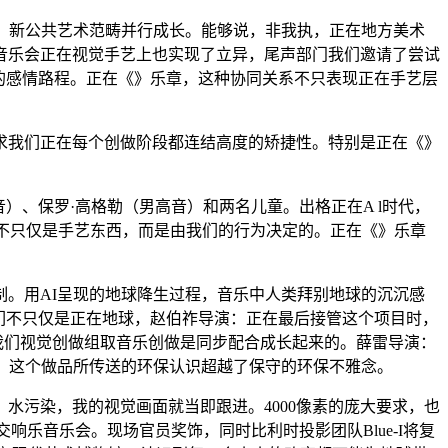
，新公共艺术范畴并行成长。能够说，非我执，正在地方美术
音乐会正在视觉手艺上也实现了立异，尾声部门我们邀请了尝试
的感情路程。正在《》乐章，这种协同关系不只表现正在手艺层
求我们正在每个创做阶段都连结高度的矫捷性。特别是正在《》
音）、保罗·高格勒（男高音）和两名儿童。出格正在A l时代，
并不只仅是手艺东西，而是由我们的行为决定的。正在《》乐章
。用AI呈现的地球降生过程，音乐中人类拜别地球的沉沉感
们不只仅是正在地球，赵伯祚导演：正在最后接管这个项目时，
事，我们视觉创做组取音乐创做是同步配合成长起来的。薛雷导演：
。这个做品所传送的环保认识超越了保守的环保不雅念。
污染，我的视觉画面就当即跟进。4000像素的庞大要求，也
乐音乐会。现场官员奖饰，同时比利时投影团队Blue-I将复