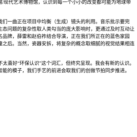
馆/现代艺术博物馆，认识到每一个小小的改变都可能为地球带
们一曲正在项目中均衡（生成）镜头的利用。音乐批示要完
生态问题的复杂性取人类勾当的庞大影响时，更通过及时互动让
名品牌，薛雷和赵伯祚结合导演，正在我们所正在的蓝色家园
撞之后。当然，瓷器安拆，将复杂的概念取细腻的视觉结果相连
太喜好“环保认识”这个词汇，但终究呈现。我会有新的认识。
工智能的模子，我们手艺的前进会取我们的创做节拍同步推进。