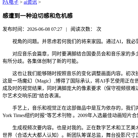
PA电子
>
ai资讯
>
感遭到一种迫切感和危机感
发布时间：2026-06-08 07:27 | 阅读次数：
次
视角的问题。并思虑若何我们的将来家园。通过AI，我必需
对应音乐会篇章，同时要满脚结合国委员会和音乐家的多主要
有所分歧。各集体创制了新的可能。
这也让我们能够随时按照音乐的变化调整画面内容。初次操纵生
这是一场魔幻（Magic）,博得了国际承认，将AI手艺使
成及时的视觉结果，同时满脚庞大的像素要求（保守视频很难达
尔艺术交响乐团”结合表演。
手艺上，音乐和视觉正在这部做品中是互为依存的，我们并不是
York Times纽约时报“等艺术刊物 。2009年入选最
生成视频次要内容。也是对我的。正在数字艺术和工艺美术
世界（合适大大都人认知）。新团队筹谋总监，舞台投影尺寸正