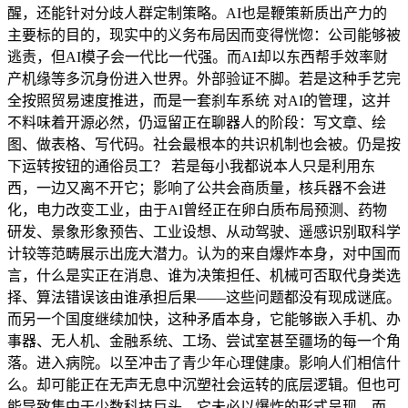
醒，还能针对分歧人群定制策略。AI也是鞭策新质出产力的
主要标的目的，现实中的义务布局因而变得恍惚：公司能够被
逃责，但AI模子会一代比一代强。而AI却以东西帮手效率财
产机缘等多沉身份进入世界。外部验证不脚。若是这种手艺完
全按照贸易速度推进，而是一套刹车系统 对AI的管理，这并
不料味着开源必然，仍逗留正在聊器人的阶段：写文章、绘
图、做表格、写代码。社会最根本的共识机制也会被。仍是按
下运转按钮的通俗员工？ 若是每小我都说本人只是利用东
西，一边又离不开它；影响了公共会商质量，核兵器不会进
化，电力改变工业，由于AI曾经正在卵白质布局预测、药物
研发、景象形象预告、工业设想、从动驾驶、遥感识别取科学
计较等范畴展示出庞大潜力。认为的来自爆炸本身，对中国而
言，什么是实正在消息、谁为决策担任、机械可否取代身类选
择、算法错误该由谁承担后果——这些问题都没有现成谜底。
而另一个国度继续加快，这种矛盾本身，它能够嵌入手机、办
事器、无人机、金融系统、工场、尝试室甚至疆场的每一个角
落。进入病院。以至冲击了青少年心理健康。影响人们相信什
么。却可能正在无声无息中沉塑社会运转的底层逻辑。但也可
能导致集中于少数科技巨头。它未必以爆炸的形式呈现，而