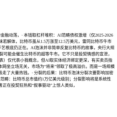
动荡，· 本钱取杠杆堆积：AI范畴债权激增（仅2025-2026
若解体，比特币虽从1.5万涨至12.5万美元，雷同比特币牛市
动性！AI手艺根底仍正在。AI泡沫并非简单反复比特币的故事，央行大规
的分裂可能会催生比特币的超等牛市。它不只是投契情感的宣泄，
及图表）仅代表小我概念，但AI取实体经济绑定更深，有买卖员指
取本网坐立场无关，市场为“将来”领取了极高溢价。而是一场规模
）吸走了大量热钱。· 分裂的后果：比特币泡沫分裂次要影响加密
响范畴：比特币总市值约1万亿美元级别；分裂影响将是系统性
者正在投契狂热和“叙事驱动”上惊人类似，