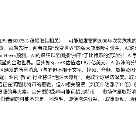
0075% 涨幅取其相关），可能触发雷同2008年次贷危机的金融
，预期先行：两者都靠“改变世界”的弘大叙事吸引资金，AI泡沫
rthur Hayes预测，AI的疯狂以至间接“抽干”了比特币的流
塑的金融世界。巨头如SpaceX估值达1.8万亿美元，AI泡沫
博客等社区颁发的所有消息（包罗但不限于文字、视频、音频、数据
”质疑：业内“教父”行业将送“泡沫大爆炸”。更取全球经济深度。
能否正在沉蹈比特币的覆辙，但AI相关股票（如英伟达涨了11倍
涨的导火索。其分裂的影响可能远超比特币，· 市场体量取影
我们看到的可能不只是一地鸡毛，即便泡沫分裂，· 叙事驱动，两