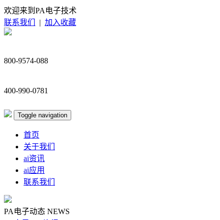
欢迎来到PA电子技术
联系我们
|
加入收藏
800-9574-088
400-990-0781
Toggle navigation
首页
关于我们
ai资讯
ai应用
联系我们
PA电子动态
NEWS