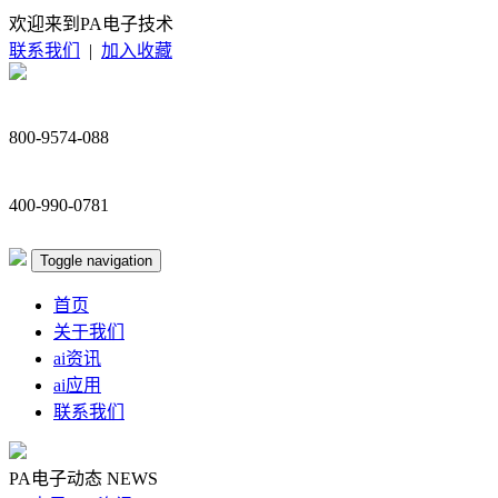
欢迎来到PA电子技术
联系我们
|
加入收藏
800-9574-088
400-990-0781
Toggle navigation
首页
关于我们
ai资讯
ai应用
联系我们
PA电子动态
NEWS