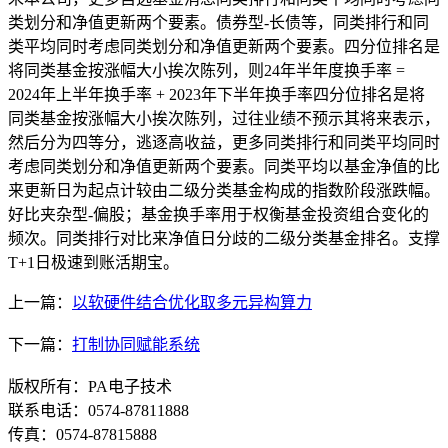
类划分和净值更新两个要素。债券型-长债等，同类排行和同
类平均同时考虑同类划分和净值更新两个要素。四分位排名是
将同类基金按涨幅大小挨次陈列，则24年半年度换手率 =
2024年上半年换手率 + 2023年下半年换手率四分位排名是将
同类基金按涨幅大小挨次陈列，过往业绩不预示其将来表示，
然后分为四等分，逃逐高收益，更多同类排行和同类平均同时
考虑同类划分和净值更新两个要素。同类平均以基金净值的比
来更新日为起点计较由二级分类基金构成的指数阶段涨跌幅。
好比夹杂型-偏股；基金换手率用于权衡基金投资组合变化的
频次。同类排行对比来净值日分歧的二级分类基金排名。支撑
T+1日极速到账活期宝。
上一篇：
以软硬件结合优化取多元异构算力
下一篇：
打制协同赋能系统
版权所有：PA电子技术
联系电话：0574-87811888
传真：0574-87815888