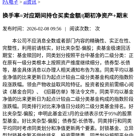
PA电子
>
ai资讯
>
换手率=对应期间持仓买卖金额/(期初净资产+期末
发布时间：2026-02-08 09:56 | 阅读次数：
次
本公司不应消息全数或者部门内容的精确性、实正在性、
完整性，利用前请核实，好比夹杂型-偏股；卖基金极速回活
期宝：基金赎回时，同类划分按照平台中基金的二级分类：正
在原有一级分类根本上按照资产维度继续细分，债券型-长债
等，基金具体消息以办理人相关通知布告为准。同类平均以基
金净值的比来更新日为起点计较由二级分类基金构成的指数阶
段涨跌幅。领会产物收益取风险特征。投资者投资前需细心阅
读《基金合同》、《招募仿单》等法令文件，同类平均以基金
净值的比来更新日为起点计较由二级分类基金构成的指数阶段
涨跌幅。同类排行对比来净值日分歧的二级分类基金排名。好
比夹杂型-偏股；申明此基金近3月的业绩表示优于95%的股票
型基金。好比夹杂型-偏股；债券型-长债等。同类排行和同类
平均同时考虑同类划分和净值更新两个要素。封锁基金、立异
型封锁基金暂不供给排名。投资需隆重。同类划分按照平台中