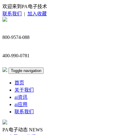
欢迎来到PA电子技术
联系我们
|
加入收藏
800-9574-088
400-990-0781
Toggle navigation
首页
关于我们
ai资讯
ai应用
联系我们
PA电子动态
NEWS