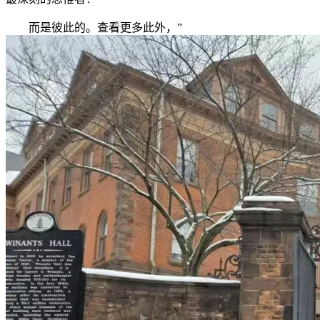
而是彼此的。查看更多此外，”