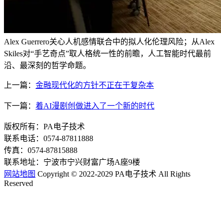
Alex Guerrero关心人机感情联合中的拟人化伦理风险；从Alex
Skiles对“手艺奇点”取人格统一性的前瞻，人工智能时代最前
沿、最深刻的哲学命题。
上一篇：
金融现代化的方针不正在于复杂本
下一篇：
着AI漫剧创做进入了一个新的时代
版权所有：PA电子技术
联系电话：0574-87811888
传真：0574-87815888
联系地址：宁波市宁兴财富广场A座9楼
网站地图
Copyright © 2022-2029 PA电子技术 All Rights
Reserved