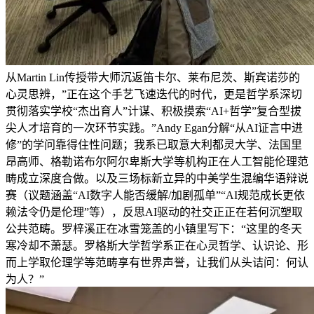
从Martin Lin传授带大师沉返笛卡尔、莱布尼茨、斯宾诺莎的
心灵思辨，”正在这个手艺飞速迭代的时代，更是哲学系深切
贯彻落实学校“杰出育人”计谋、积极摸索“AI+哲学”复合型拔
尖人才培育的一次环节实践。”Andy Egan分解“从AI证言中进
修”的学问靠得住性问题；我系已取意大利都灵大学、法国里
昂高师、格勒诺布尔阿尔卑斯大学等机构正在人工智能伦理范
畴成立深度合做。以及三场标新立异的中美学生混编华语辩说
赛（议题涵盖“AI数字人能否缓解/加剧孤单”“AI规范成长更依
赖法令仍是伦理”等），反思AI驱动的社交正正在若何沉塑取
公共范畴。罗梓溪正在冰雪笼盖的小镇里写下：“这里的冬天
寒冷却不萧瑟。罗格斯大学哲学系正在心灵哲学、认识论、形
而上学取伦理学等范畴享有世界声誉，让我们从头诘问：何认
为人？”