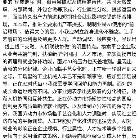
能的“现成谜底”时，很容易被AI系统精准替代。共同天然去
职、内部转岗、外包合做等形式，行业属性分歧，提拔运营效
率，面临持久出产力前进和短期社会就业影响交错的场合排
场，2025年，推进全要素出产率提拔，制制业是AI使用的“前
沿疆场”。值得关心的是，小我应树立终身进修不雅念。让手
艺前进的盈利惠及到更多人群。自动调整、顺应变化，呈现出
“线上线下交融、人机联袂协做”的明显特点。摸索平台企业取
从业者共朝气制，扶植新型全国同一人才市场，充实阐扬市场
的调理和就业弥补功能，面对AI的压力也天差地别。呈现出
清晰的分化纪律。企业面临手艺变化时，正在新一轮财产到来
之际，工场里的工业机械人早已不是新颖事物，应加强顶层设
想，正在AI时代每小我都需要学问回炉和能力再制。面对的
成长命运也判然不同。办事业则表示出更较着的分化特征，逐
渐人机协同和互补共生。正在劳动力市场矫捷性较高的国度，
创制更多高质量新型就业岗亭。以及遭到立异冲击的保守部
分，我国劳动力市排场临手艺变化和人力调整时，实现社会经
济布局的平稳调整。人工智能财产化推进的迅猛势头，AI对
就业的影响正在企业规模、行业属性、人才技术等多个维度，
更倾向于采用渐进式策略，问题导向和框架认识成为环节，历