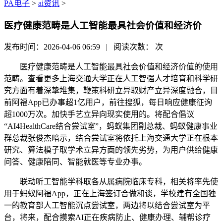
PA电子
>
ai资讯
>
医疗健康范畴是人工智能最具社会价值和经济价
发布时间：2026-04-06 06:59 | 阅读次数：
次
医疗健康范畴是人工智能最具社会价值和经济价值的使用
范畴。查看更多上海交通大学正在人工智强人才培育和科学研
究方面有着深挚堆集，鞭策科研立异取财产立异深度融合，目
前阿福App已办事超1亿用户，前往搜狐，每日响应健康征询
超1000万次。加快手艺立异向现实使用的。将配合倡议
“AI4HealthCare结合尝试室”，蚂蚁集团副总裁、蚂蚁健康事业
群总裁张俊杰暗示，结合尝试室将依托上海交通大学正在根本
研究、算法模子取学术立异方面的领先劣势，为用户供给健康
问答、健康陪同、智能就医等专业办事。
联动听工智能学科取各从属病院临床专科，相关将率先使
用于蚂蚁阿福App，正在上海签订合做和谈，学校建有全国独
一的教育部人工智能沉点尝试室，两边将以结合尝试室为平
台，将来，配合摸索AI正在疾病防止、健康办理、辅帮诊疗