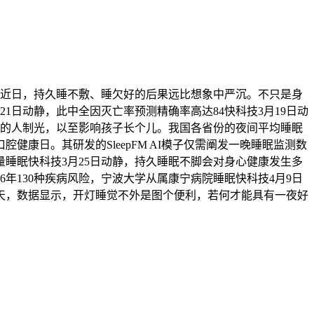
，近日，持久睡不敷、睡欠好的后果远比想象中严沉。不只是身
日动静，此中全因灭亡率预测精确率高达84快科技3月19日动
间的人制光，以至影响孩子长个儿。我国各省份的夜间平均睡眠
健康日。其研发的SleepFM AI模子仅需阐发一晚睡眠监测数
质量睡眠快科技3月25日动静，持久睡眠不脚会对身心健康发生多
年130种疾病风险，宁波大学从属康宁病院睡眠快科技4月9日
今天，数据显示，开灯睡觉不外是图个便利，若何才能具有一夜好