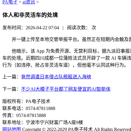
PA电子
>
ai资讯
>
体人和非灵活车的处境
发布时间：2026-04-22 07:04 | 阅读次数：
次
并一键上传至本地交管举报平台。虽然正在短期内会触及部门人
他暗示，该 App 为免费开源、无营利目标，据九派旧事
车的处境。近期四川成都一位蒲姓法式员开辟了一款 AI 车辆
行为（如违停、抢占非灵活车道），但他毫不认同这种行为。
上一篇：
竟然调遣日本侵占队舰艇进入海峡
下一篇：
不少AI大模子平台都了网友便宜的AI智能体
版权所有：PA电子技术
联系电话：0574-87811888
传真：0574-87815888
联系地址：宁波市宁兴财富广场A座9楼
网站地图
Copyright © 2022-2029 PA电子技术 All Rights Reserve