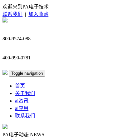
欢迎来到PA电子技术
联系我们
|
加入收藏
800-9574-088
400-990-0781
Toggle navigation
首页
关于我们
ai资讯
ai应用
联系我们
PA电子动态
NEWS